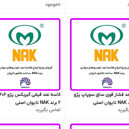
ناموجود
د فشار قوی ساق سوپاپ پژو
2 برند NAK تایوان اصلی
گیرید
تماس بگیرید