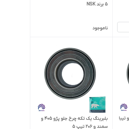
5 برند NSK
ناموجود
ینگ چرخ جلو پژو 206 تیپ 2 و تیبا
بلبرینگ یک تکه چرخ جلو پژو 405 و
سمند و 206 تیپ 5