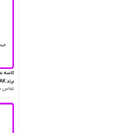
برند NAK تایوان اصلی دست دو عددی
تماس ب