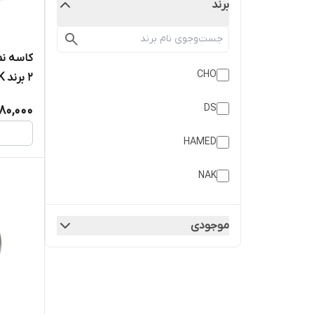
برند
CHO
عددی
DS
80,000
HAMED
NAK
NNK
موجودی
NSK
ODM
PDN