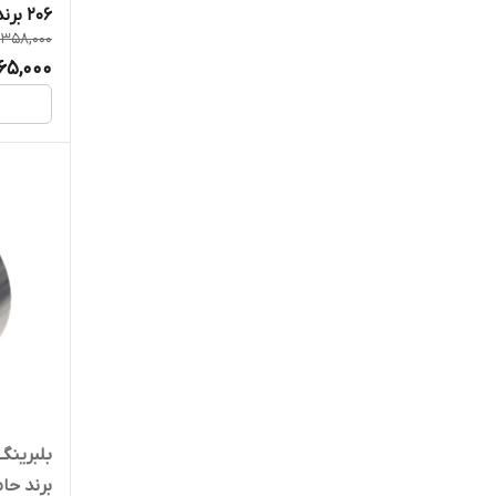
206 برند حامد
1,358,000
265,000
برند حا