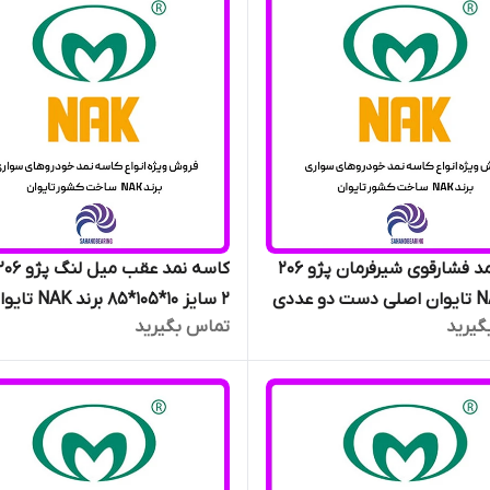
کاسه نمد فشارقوی شیرفرمان پژو 206
2 سایز 10*105*85 برند AK
گیرید
تماس بگیرید
اصلی