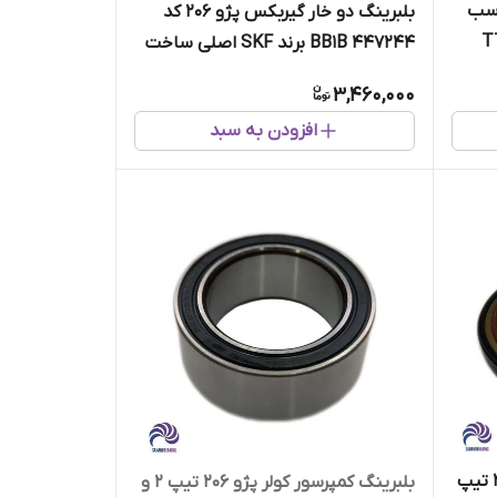
 6*40*28 مناسب
بلبرینگ دو خار گیربکس پژو 206 کد
دید برند TTO
BB1B 447244 برند SKF اصلی ساخت
بلغارستان
3,460,000
افزودن به سبد
کاسه نمد عقب میل لنگ پژو 206 تیپ
بلبرینگ کمپرسور کولر پژو 206 تیپ 2 و