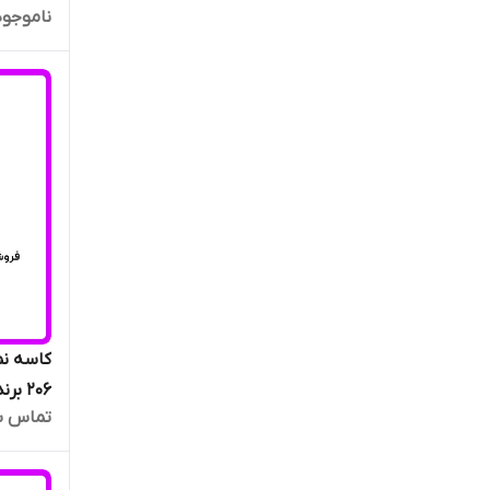
ناموجود
کاسه نم
206 برند NAK تایوان اصلی
تماس ب