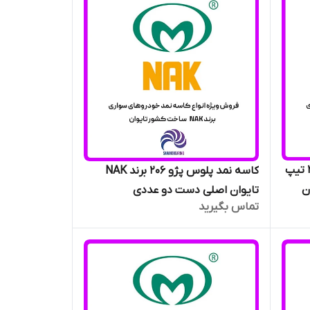
کاسه نمد عقب میل لنگ پژو 206 تیپ
کاسه نمد پلوس پژو 206 برند NAK
N تایوان
تایوان اصلی دست دو عددی
تماس بگیرید