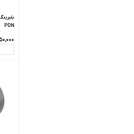
SKF
PDN
Spring
150,000
Truerolling
TTO