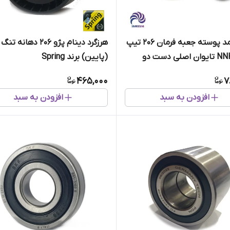
کاسه نمد پوسته جعبه فرمان 206 تیپ
هرزگرد دینام پژو 206 دهانه تنگ
2 برند NNK تایوان اصلی دست دو
(پایین) برند Spring
465,000
7
افزودن به سبد
افزودن به سبد