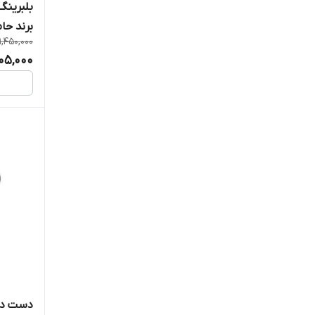
برند حا
1,450,000
305,000
دست دو 