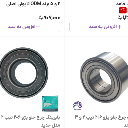
2 و 5 برند ODM تایوان اصلی
6
%
907,000
1,
افزودن به سبد
افزودن به سبد
بلبرینگ چرخ جلو پژو 206 تیپ 2 و 3
بلبر
مد
مدل جدید