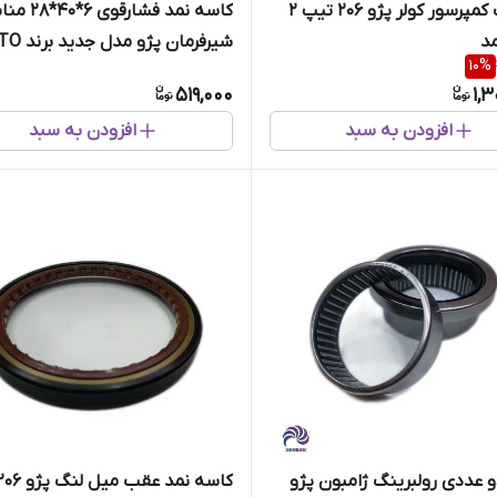
بلبرینگ کمپرسور کولر پژو 206 تیپ 2
کاسه نمد فشارقوی
مد
شیرفرمان پژو مدل ج
10
%
تایوان
519,000
1,
افزودن به سبد
افزودن به سبد
عددی رولبرینگ ژامبون پژو