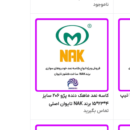
ناموجود
کاسه نمد قیفی گیربکس پژو 206 تیپ
کاسه نمد ماهک دنده پژو 206 سایز
4*23*15 برند NAK تایوان اصلی
تماس بگیرید