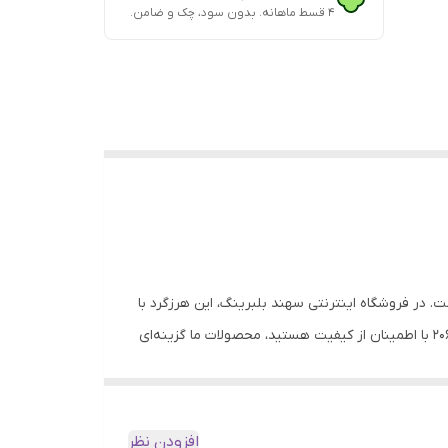
۴ قسط ماهانه. بدون سود، چک و ضامن.
. در فروشگاه اینترنتی سهند بلبرینگ، این هرزگرد با
ضمانت اصالت کالا، تست کیفیت و گارانتی مرجوعی تا 7 روز عرضه می‌شود. اگر به دنبال قیمت هرزگزد دینام 206 و خرید هرزگرد دینام 206 با اطمینان از کیفیت هستید، محصولات ما گزینه‌ای
دون صدا ارائه دهد. جنس مرغوب و پوشش مناسب باعث دوام بالا،
افزودن نظر