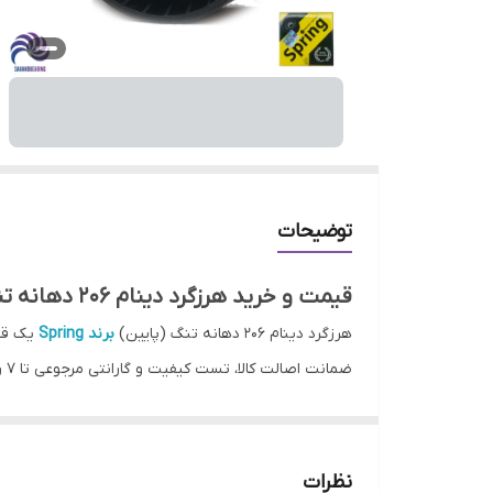
توضیحات
قیمت و خرید هرزگرد دینام 206 دهانه تنگ (پایین) — برند Spring
هرزگرد دینام 206 دهانه تنگ (پایین)
برند Spring
یک قطع
مطمئن و به‌صرفه محسوب می‌شوند.
توضیحات محصول
هرزگرد
دینا
نظرات