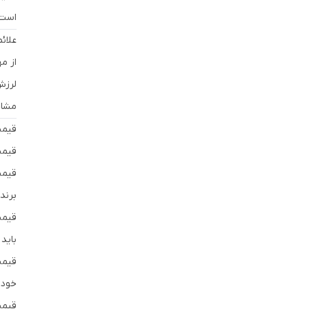
است.
علائ
از م
لرزش
مشاه
قیمت
قیمت
برندهایی مانند KOYO ی
باید
خودر
قیمت