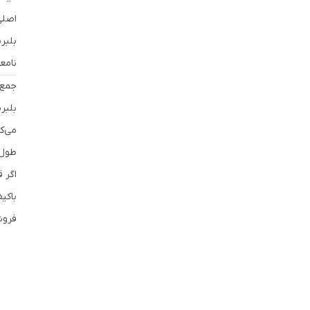
اصلی
نامع
جمع‌
بلبر
می‌ک
طول 
اگر 
فروش