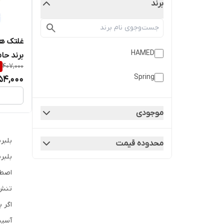
برند
HAMED
برند حا
%
407,000
Spring
54,000
موجودی
بلبر
محدوده قیمت
بلبر
اصطک
تنش 
اگر 
آسیب