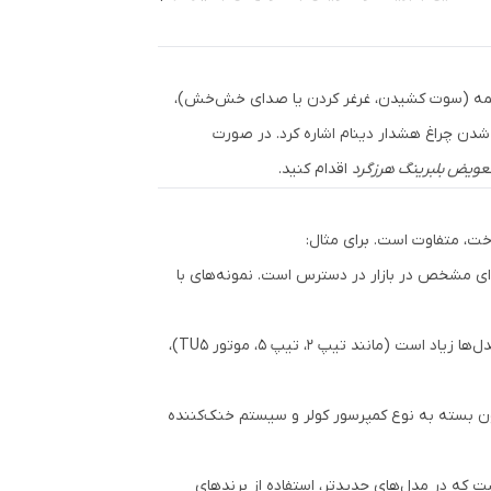
ه تسمه (سوت کشیدن، غرغر کردن یا صدای خش‌خش)،
شدن چراغ هشدار دینام اشاره کرد. در صورت
عویض بلبرینگ هرزگرد
اقدام کنید.
ت، متفاوت است. برای مثال:
ده و بین بازه‌ای مشخص در بازار در دسترس است. نمونه‌های با
قیمت بلبرینگ هرزگرد 206 نیز مشابه بوده ولی چون در خودروهای پژو ۲۰۶ تنوع مدل‌ها زیاد است (مانند تیپ ۲، تیپ ۵، موتور TU5)،
 دینام باشد، چون بسته به نوع کمپرسور کولر و سیستم خنک‌کننده
شت که در مدل‌های جدیدتر، استفاده از برندهای