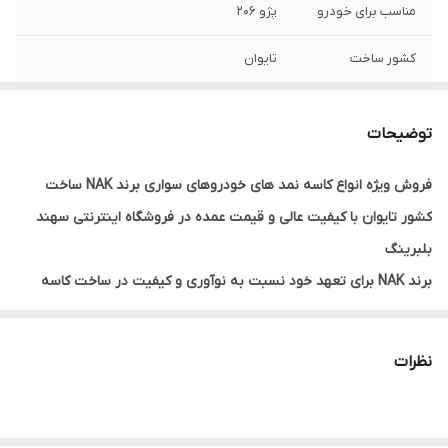
مناسب برای خودرو
پژو 206
کشور ساخت
تایوان
نوع کاسه نمد
ACM
توضیحات
فروش ویژه انواع کاسه نمد های خودروهای سواری برند NAK ساخت
کشور تایوان با کیفیت عالی و قیمت عمده در فروشگاه اینترنتی سهند
بلبرینگ
برند NAK برای تعهد خود نسبت به نوآوری و کیفیت در ساخت کاسه
نمدها و آب‌بندهای صنعتی بسیار مورد تقدیر است. این شرکت با تکیه
بر دانش فنی پیشرفته و تحقیقات مداوم، محصولاتی را تولید می‌کند که
نظرات
در عملکرد، دوام و اثربخشی در محافظت از اجزای ماشین‌آلات در برابر
نفوذ مایعات و سایر ناخالصی‌ها بی‌نظیر هستند. استفاده از فناوری‌های
پیشرفته در ساخت، مانند استفاده از مواد خام باکیفیت و فرآیندهای