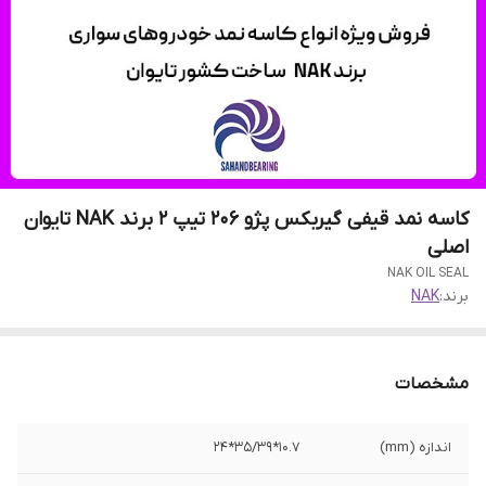
کاسه نمد قیفی گیربکس پژو 206 تیپ 2 برند NAK تایوان
اصلی
NAK OIL SEAL
برند:
NAK
مشخصات
اندازه (mm)
10.7*35/39*24