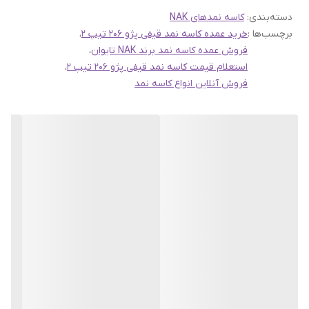
دسته‌بندی
:
کاسه نمدهای NAK
تولیدی دقیق، به این برند این امکان را داده است تا محصولاتی با دقت
برچسب‌ها :
خرید عمده کاسه نمد قیفی پژو 206 تیپ 2
،
بالا و مطابق با استانداردهای بین‌المللی ارائه دهد.
فروش عمده کاسه نمد برند NAK تایوان
،
این مجموعه شامل انواع کاسه نمدهای عقب میل لنگ،جلو میل لنگ،ساق
استعلام قیمت کاسه نمد قیفی پژو 206 تیپ 2
،
فروش آنلاین انواع کاسه نمد
و میل سوپاپ،چرخ جلو و عقب،گیربکس و... میباشد
تمامی کالاهای موجود در سهند بلبرینگ با گارانتی اصالت و صحت کالا
تقدیم میگردد
ارسال سفارشات به سراسر کشور از طریق پست،تیپاکس،باربری و اتوبوس
های بین شهری
جهت استعلام قیمت و سفارش از طریق واتساپ و یا تماس با شماره
09135199455
در ارتباط باشید