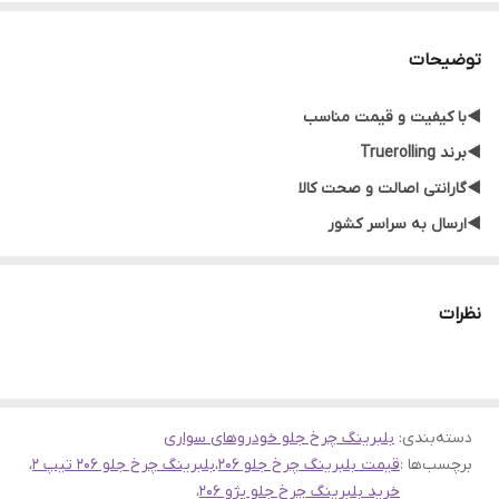
توضیحات
◀️با کیفیت و قیمت مناسب
◀️برند Truerolling
◀️گارانتی اصالت و صحت کالا
◀️ارسال به سراسر کشور
نظرات
دسته‌بندی
:
بلبرینگ چرخ جلو خودروهای سواری
برچسب‌ها :
قیمت بلبرینگ چرخ جلو 206
،
بلبرینگ چرخ جلو 206 تیپ 2
،
خرید بلبرینگ چرخ جلو پژو 206
،