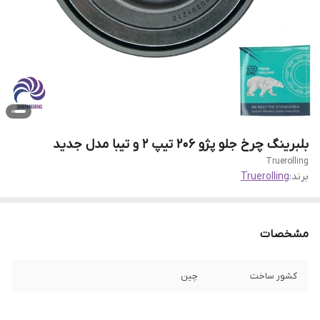
بلبرینگ چرخ جلو پژو 206 تیپ 2 و تیبا مدل جدید
Truerolling
برند:
Truerolling
مشخصات
کشور ساخت
چین