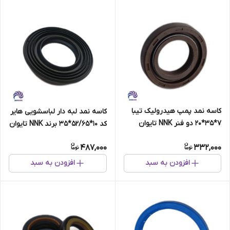
کاسه نمد پمپ هیدرولیک تیبا
کاسه نمد لبه دار لباسشویی هایر
7*35*20 دو فنر NNK تایوان
کد 10*52/65*35 برند NNK تایوان
اصلی
487,000
332,000
افزودن به سبد
افزودن به سبد