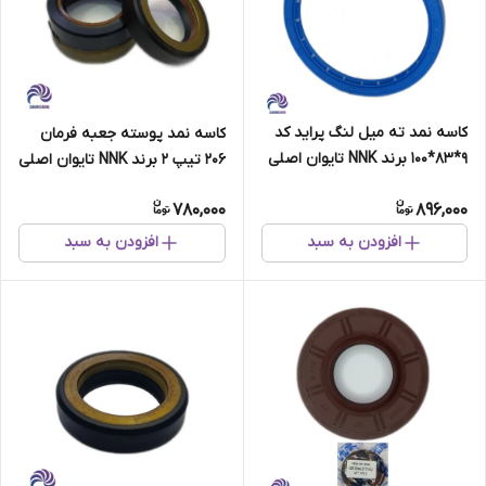
کاسه نمد ته میل لنگ پراید کد
کاسه نمد پوسته جعبه فرمان
9*83*100 برند NNK تایوان اصلی
206 تیپ 2 برند NNK تایوان اصلی
دست دو عددی
780,000
896,000
افزودن به سبد
افزودن به سبد