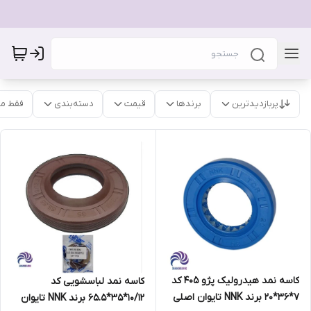
پربازدیدترین
برندها
قیمت
دسته‌بندی
فقط م
کاسه نمد هیدرولیک پژو 405 کد
کاسه نمد لباسشویی کد
7*36*20 برند NNK تایوان اصلی
10/12*35*65.5 برند NNK تایوان