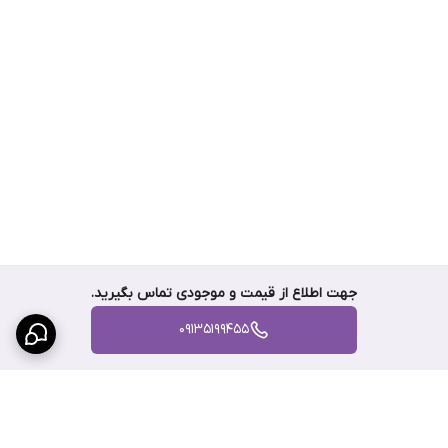
جهت اطلاع از قیمت و موجودی تماس بگیرید.
09135199455