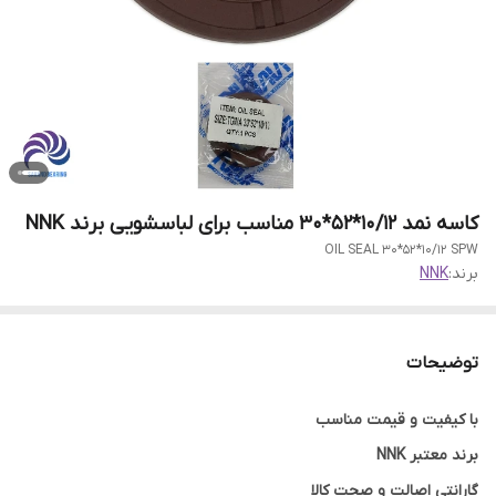
کاسه نمد 10/12*52*30 مناسب برای لباسشویی برند NNK
OIL SEAL 30*52*10/12 SPW
برند:
NNK
توضیحات
با کیفیت و قیمت مناسب
برند معتبر NNK
گارانتی اصالت و صحت کالا