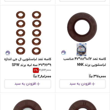
کاسه نمد 10/12*88*47 مناسب
کاسه نمد لباسشویی ال جی اندازه
لباسشویی برند NNK
9*66*37 سه لبه برند SPW
3,163,000
11
%
دست 10 عددی
2,801,000
370,000
افزودن به سبد
افزودن به سبد