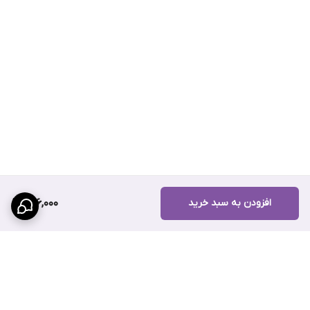
ثبت کنید. با خرید از سهند بلبرینگ، از
اصالت کالا، قیمت مناسب، و
خدمات پس از فروش
مطمئن خواهید بود.
جمع‌بندی
کاسه نمد ته میل لنگ پراید NNK تایوان با ابعاد 9×83×100 و طراحی
راستگرد، یکی از بهترین گزینه‌ها برای جلوگیری از نشت روغن در موتور
پراید است. این محصول با کیفیت بالا، طول عمر زیاد و نصب آسان،
گزینه‌ای ایده‌آل برای تعمیرکاران و رانندگان محسوب می‌شود. برای
مشاهده قیمت و خرید این محصول می‌توانید به وب‌سایت رسمی
سهند
بلبرینگ
مراجعه کنید و از تجربه خریدی مطمئن و اقتصادی بهره‌مند
افزودن به سبد خرید
896,000
شوید.