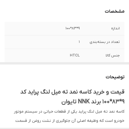
مشخصات
اندازه
9*83*100
تعداد در بسته‌بندی
1
جنس کالا
HTCL
مناسب برای خودرو
عقب میل لنگ پراید
توضیحات
کشور ساخت
تایوان
قیمت و خرید کاسه نمد ته میل لنگ پراید کد
شیار
راستگرد
9*83*100 برند NNK تایوان
کاسه نمد ته میل لنگ پراید یکی از قطعات حیاتی در سیستم موتور
خودرو است که وظیفه اصلی آن جلوگیری از نشت روغن از قسمت