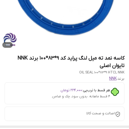
کاسه نمد ته میل لنگ پراید کد 9*83*100 برند NNK
تایوان اصلی
OIL SEAL 100*83*9 HTCL NNK
برند:
NNK
هر قسط با ترب‌پی:
۲۲۴٬۰۰۰
تومان
۴ قسط ماهانه. بدون سود، چک و ضامن.
اصالت و صحت کالا