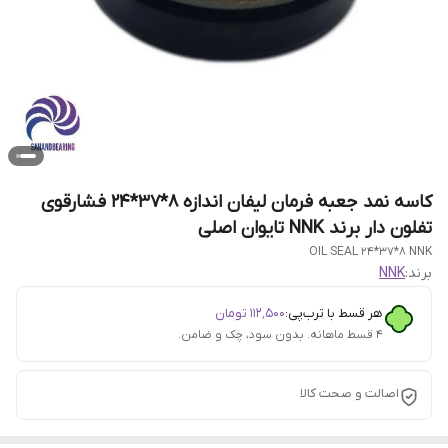
کاسه نمد جعبه فرمان لیفان اندازه 8*37*24 فشارقوی
تفلون دار برند NNK تایوان اصلی
OIL SEAL 24*37*8 NNK
برند:
NNK
هر قسط با ترب‌پی:
۱۱۲٬۵۰۰
تومان
۴ قسط ماهانه. بدون سود، چک و ضامن.
اصالت و صحت کالا