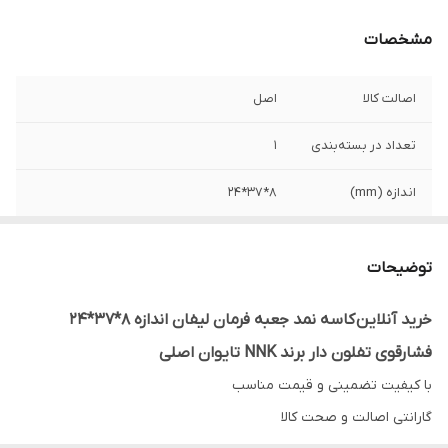
مشخصات
اصالت کالا
اصل
تعداد در بسته‌بندی
1
اندازه (mm)
8*37*24
کشور ساخت
تایوان
توضیحات
نوع کاسه نمد
فشار قوی تفلون دار
خرید آنلاین کاسه نمد جعبه فرمان لیفان اندازه 8*37*24
فشارقوی تفلون دار برند NNK تایوان اصلی
با کیفیت تضمینی و قیمت مناسب
گارانتی اصالت و صحت کالا