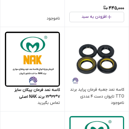
میلی متر برند NNK تایوان
445,000
افزودن به سبد
ناموجود
کاسه نمد جعبه فرمان پراید برند
کاسه نمد فرمان پیکان سایز
TTO تایوان دست 4 عددی
7*32*22 برند NAK اصلی
ناموجود
تماس بگیرید