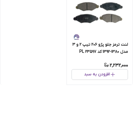
لنت ترمز جلو پژو 206 تیپ 2 و 3
مدل 1380-1392 کد PL 23597
برند پارس لنت
2,232,000
افزودن به سبد