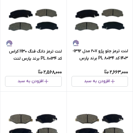
لنت ترمز جلو پژو 207 مدل 1392-
لنت ترمز دانگ فنگ H30 کراس
1403 کد PL 80134 برند پارس
کد PL 80134 برند پارس لنت
لنت
2,568,000
2,663,000
افزودن به سبد
افزودن به سبد