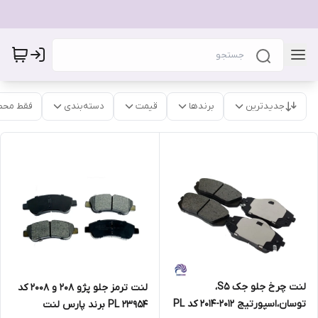
جدیدترین
برندها
قیمت
دسته‌بندی
فقط محص
لنت چرخ جلو جک S5،
لنت ترمز جلو پژو 208 و 2008 کد
توسان،اسپورتیج 2012-2014 کد PL
PL 23954 برند پارس لنت