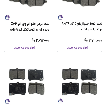
لنت ترمز جلو آریزو 5 کد 80139
لنت ترمز جلو ام وی ام X33
برند پارس لنت
دنده ای و اتوماتیک کد 80139
برند پارس لنت
2,712,000
2,712,000
افزودن به سبد
افزودن به سبد