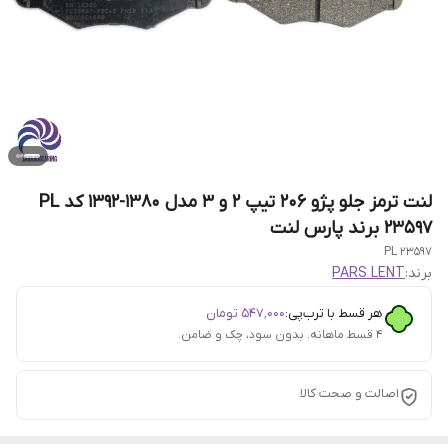
لنت ترمز جلو پژو 206 تیپ 2 و 3 مدل 1380-1392 کد PL
23597 برند پارس لنت
PL 23597
برند:
PARS LENT
هر قسط با ترب‌پی:
۵۴۷٬۰۰۰
تومان
۴ قسط ماهانه. بدون سود، چک و ضامن.
اصالت و صحت کالا