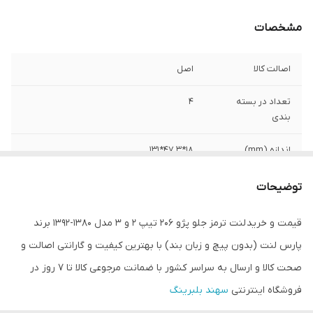
مشخصات
اصالت کالا
اصل
تعداد در بسته
4
بندی
اندازه (mm)
18*47.3*131
مدل
PL23597
توضیحات
مناسب برای خودرو
206 تیپ 2 و 3 مدل قدیم
قیمت و خرید لنت ترمز جلو پژو 206 تیپ 2 و 3 مدل 1380-1392 برند
پارس لنت (بدون پیچ و زبان بند) با بهترین کیفیت و گارانتی اصالت و
صحت کالا و ارسال به سراسر کشور با ضمانت مرجوعی کالا تا 7 روز در
فروشگاه اینترنتی
سهند بلبرینگ