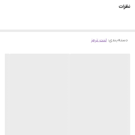
فونیکس FX PRIM-رسپکت PRIM-بیسو T3 , ام وی ام X33 دنده ای و
نظرات
اتوماتیک – ام وی ام X33 S- ام وی ام X55 کلیه تیپ ها – ام وی ام
X50 – ام وی ام X22 – ام وی ام X70 -ام وی ام 315 سال 1394-1403-ام وی
ام 530 با سیم-ام وی ام 550 با سیم
دسته‌بندی
:
لنت ترمز