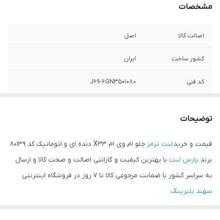
مشخصات
اصالت کالا
اصل
کشور ساخت
ایران
کد فنی
J69-6GN3501080
تعداد در بسته
4 عدد
بندی
توضیحات
مدل
80139
قیمت و خرید
لنت ترمز
جلو ام وی ام X33 دنده ای و اتوماتیک کد 80139
برند
پارس لنت
با یهترین کیفیت و گارانتی اصالت و صحت کالا و ارسال
به سراسر کشور با ضمانت مرجوعی کالا تا 7 روز در فروشگاه اینترنتی
سهند بلبرینگ
همچنین مناسب برای خودروهای آریزو 5-آریزو FL 5-آریزو 6-آریزو 6 PRO-