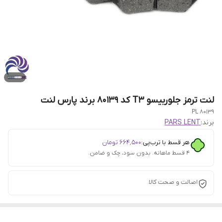
لنت ترمز جلو ربیسو T3 کد 80139 برند پارس لنت
PL 80139
برند:
PARS LENT
هر قسط با ترب‌پی:
۶۶۴٬۵۰۰
تومان
۴ قسط ماهانه. بدون سود، چک و ضامن.
اصالت و صحت کالا