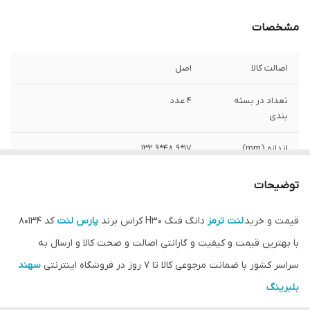
مشخصات
اصالت کالا
اصل
تعداد در بسته
4 عدد
بندی
اندازه (mm)
17*48.9*132.9
مدل
PL 80134
توضیحات
کشور ساخت
ایران
قیمت و خرید
لنت ترمز
دانگ فنگ H30 کراس برند
پارس لنت
کد 80134
با بهترین قیمت و کیفیت و گارانتی اصالت و صحت کالا و ارسال به
سراسر کشور با ضمانت مرجوعی کالا تا 7 روز در فروشگاه اینترنتی
سهند
بلبرینگ
همچنین مناسب برای خودروهای تارا و رانا و 206 تیپ 5 مدل جدید