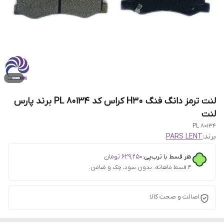
لنت ترمز دانگ فنگ H30 کراس کد PL 80134 برند پارس
لنت
PL 80134
برند:
PARS LENT
هر قسط با ترب‌پی:
۶۲۹٬۲۵۰
تومان
۴ قسط ماهانه. بدون سود، چک و ضامن.
اصالت و صحت کالا