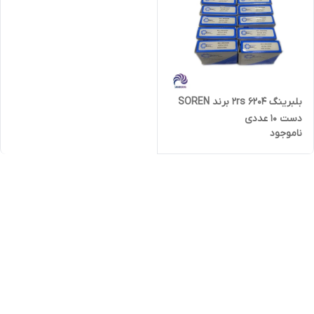
بلبرینگ 6204 2rs برند SOREN
دست 10 عددی
ناموجود