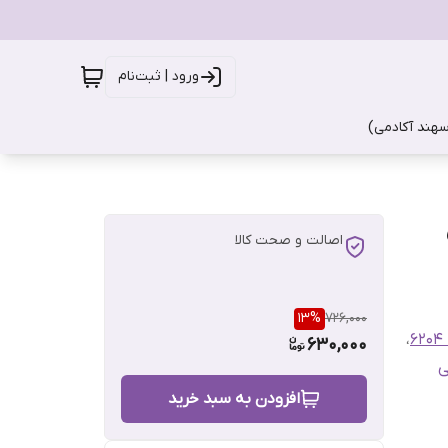
ورود | ثبت‌نام
سهند آکادمی)
اصالت و صحت کالا
13
%
726,000
،
630,000
ی
افزودن به سبد خرید