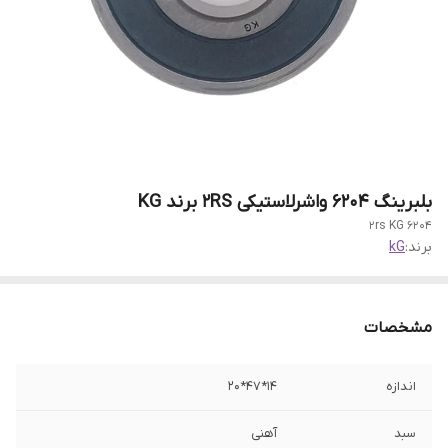
بلبرینگ 6204 واشرلاستیکی 2RS برند KG
6204 2rs KG
برند:
kG
مشخصات
اندازه
14*47*20
سبد
آهنی