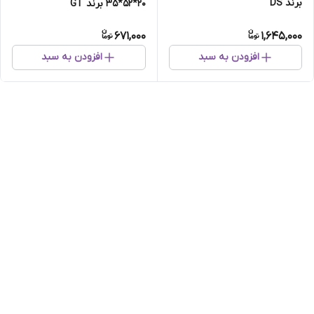
برند DS
20*52*35 برند GT
671,000
1,645,000
افزودن به سبد
افزودن به سبد