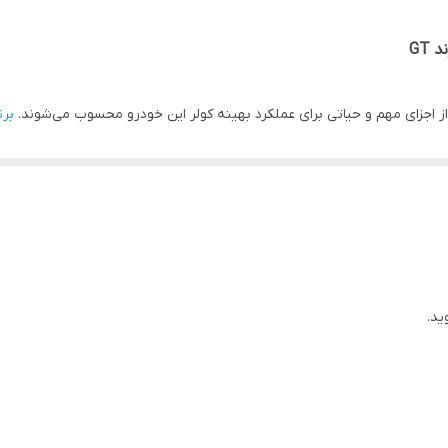
پژو 206 و ...
برند
این محصول را با رعایت تمامی استانداردهای کیفی و ف
نسته‌ایم قیمتی رقابتی و استثنایی را برای شما فراهم کنیم.
ید.