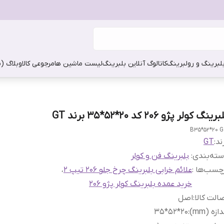
بلبرینگ و رولبرینگ
کاتالوگ آنلاین بلبرینگ
لیست ماشین ها
مرجوعی کالا
وبلاگ (
رینگ کولر پژو 206 کد 20*52*35 برند GT
B35*52*20 
ند:
GT
ته‌بندی
:
بلبرینگ فن و کولر
چسب‌ها :
علائم خرابی بلبرینگ چرخ جلو 206 تیپ 2
،
خرید عمده بلبرینگ کولر پژو 206
الت کالا
:
اصل
دازه (mm)
:
20*52*35