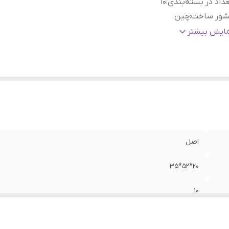
داد در بسته‌بندی
:
10
شور ساخت
:
چین
اسب برای خودرو
:
پژو 206 و ...
مایش بیشتر
اصل
20*52*35
10
چین