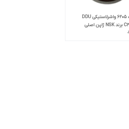
بلبرینگ 6205 واشرلاستیکی DDU