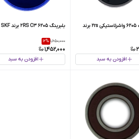
بلبرینگ 6205 واشرلاستیکی 2rs برند
بلبرینگ ۶۲۰۵ 2RS C3 برند SKF اصلی
12
%
1,650,000
1,452,000
2
افزودن به سبد
افزودن به سبد