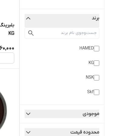
برند
KG
60,000
HAMED
KG
NSK
Skf
موجودی
محدوده قیمت