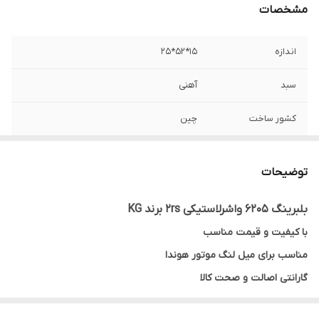
مشخصات
اندازه
15*52*25
سبد
آهنی
کشور ساخت
چین
واشر
لاستیکی
توضیحات
نوع بلبرینگ
شیار عمیق
بلبرینگ 6205 واشرلاستیکی 2rs برند KG
با کیفیت و قیمت مناسب
مناسب برای میل لنگ موتور هوندا
گارانتی اصالت و صحت کالا
ارسال به سراسر کشور