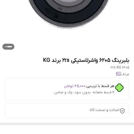
بلبرینگ 6205 واشرلاستیکی 2rs برند KG
6205 2rs KG
برند:
KG
هر قسط با ترب‌پی:
۶۵٬۰۰۰
تومان
۴ قسط ماهانه. بدون سود، چک و ضامن.
اصالت و صحت کالا