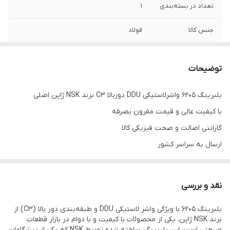
تعداد در بسته‌بندی
1
جنس کالا
فولاد
حداکثر دور
4000
توضیحات
واشر
2RS
بلبرینگ 6205 واشرلاستیکی DDU دوربالا C3 برند NSK ژاپن اصلی
با کیفیت عالی و قیمت مقرون بصرفه
گارانتی اصالت و صحت فیزیکی کالا
ارسال به سراسر کشور
انواع بلبرینگ 6205
نقد و بررسی
بلبرینگ 6205 با ویژگی واشر لاستیکی DDU و طبقه‌بندی دور بالا (C3) از
برند NSK ژاپن، یکی از محصولات با کیفیت و با دوام در بازار قطعات
صنعتی است. این بلبرینگ، ساخته شده توسط NSK که یکی از پیشگامان