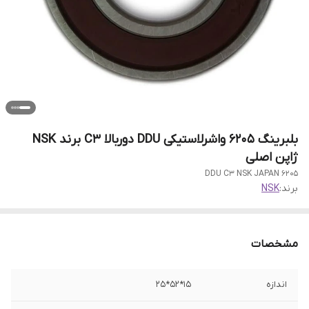
بلبرینگ 6205 واشرلاستیکی DDU دوربالا C3 برند NSK
ژاپن اصلی
6205 DDU C3 NSK JAPAN
برند:
NSK
مشخصات
اندازه
15*52*25