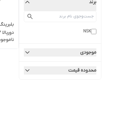
برند
NSK
دوربالا C3 برند NSK ژاپن اصلی
ناموجود
موجودی
محدوده قیمت