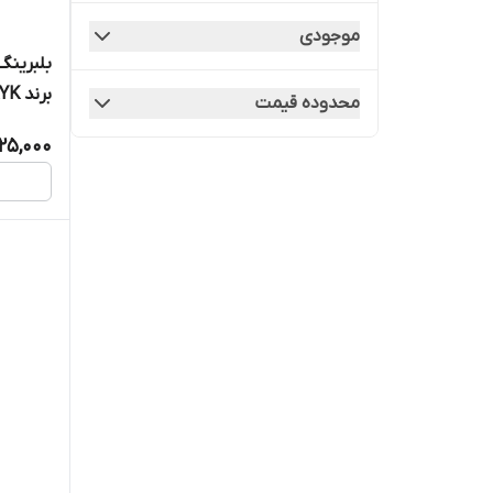
NACHI
موجودی
NFC
برند KYK
محدوده قیمت
P2P
25,000
TPI