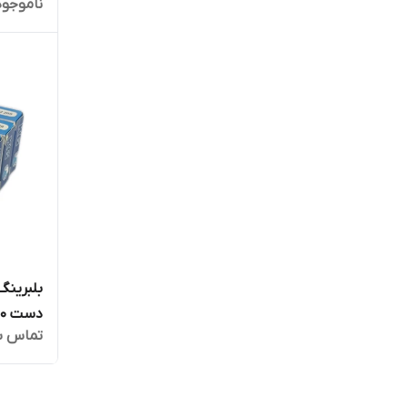
ناموجود
دست 10 عددی
تماس ب