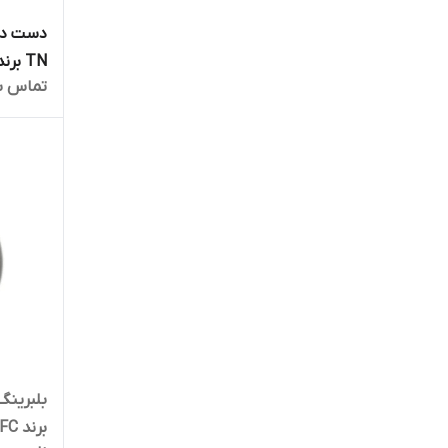
TN برند حامد
تماس ب
برند NFC