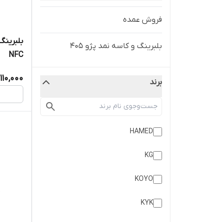
فروش عمده
بلبرینگ و کاسه نمد پژو 405
NFC
110,000
برند
HAMED
KG
KOYO
KYK