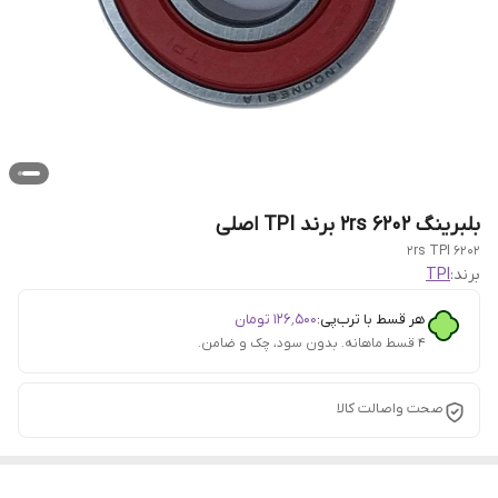
بلبرینگ ۶۲۰۲ 2rs برند TPI اصلی
6202 2rs TPI
برند:
TPI
هر قسط با ترب‌پی:
۱۲۶٬۵۰۰
تومان
۴ قسط ماهانه. بدون سود، چک و ضامن.
صحت واصالت کالا