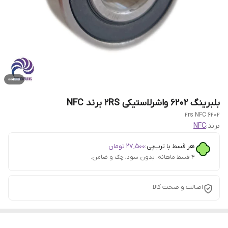
بلبرینگ 6202 واشرلاستیکی 2RS برند NFC
6202 2rs NFC
برند:
NFC
هر قسط با ترب‌پی:
۲۷٬۵۰۰
تومان
۴ قسط ماهانه. بدون سود، چک و ضامن.
اصالت و صحت کالا