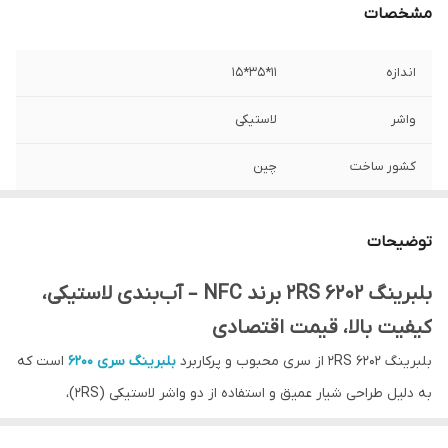
مشخصات
اندازه
11*35*15
واشر
لاستیکی
کشور ساخت
چین
تعداد در بسته‌بندی
1
توضیحات
جنس کالا
فولاد
بلبرینگ 6202 2RS برند NFC – آب‌بندی لاستیکی،
کیفیت بالا، قیمت اقتصادی
بلبرینگ 6202 2RS از سری محبوب و پرکاربرد
بلبرینگ سری 6200
است که
به دلیل طراحی شیار عمیق و استفاده از دو واشر لاستیکی (2RS)،
مقاومت بالایی در برابر گرد و غبار و رطوبت دارد. این نوع بلبرینگ با