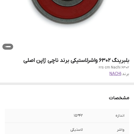
بلبرینگ 6302 واشرلاستیکی برند ناچی ژاپن اصلی
6302 2rs cm Nachi
برند:
NACHI
مشخصات
اندازه
42*15
واشر
لاستیکی