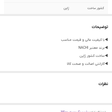
کشور ساخت
ژاپن
توضیحات
◀️با کیفیت عالی و قیمت مناسب
◀️برند معتبر NACHI
◀️ساخت کشور ژاپن
◀️گارانتی اصالت و صحت کالا
◀️ارسال به سراسر کشور
◀️مناسب برای دینام پراید و چرخ عقب هوندا 125
نظرات
دسته‌بندی
:
بلبرینگ سری 6300