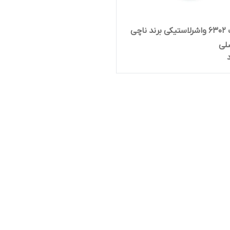
بلبرینگ 6302 واشرلاستیکی برند ناچی
لی