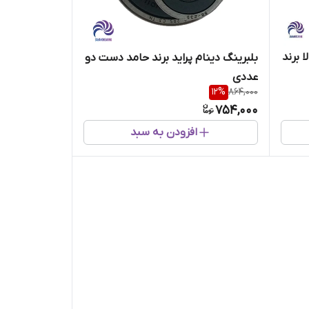
الا برند
بلبرینگ دینام پراید برند حامد دست دو
عددی
12
%
864,000
754,000
افزودن به سبد