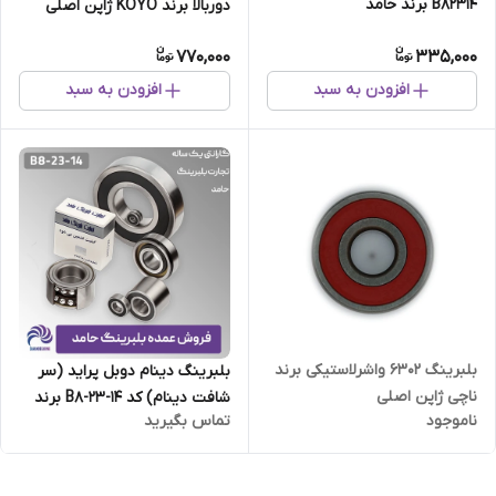
B82314 برند حامد
دوربالا برند KOYO ژاپن اصلی
770,000
335,000
افزودن به سبد
افزودن به سبد
بلبرینگ 6302 واشرلاستیکی برند
بلبرینگ دینام دوبل پراید (سر
ناچی ژاپن اصلی
شافت دینام) کد B8-23-14 برند
ناموجود
تماس بگیرید
حامد کارتن 456 عددی