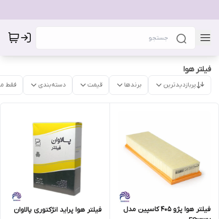
فیلتر هوا
پربازدیدترین
برندها
قیمت
دسته‌بندی
فقط م
فیلتر هوا پژو 405 کاسپین مدل
فیلتر هوا پراید انژکتوری پالاوان