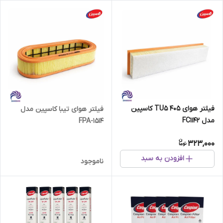
فیلتر هوای 405 TU5 کاسپین
فیلتر هوای تیبا کاسپین مدل
مدل FC1142
FPA-1514
323,000
افزودن به سبد
ناموجود