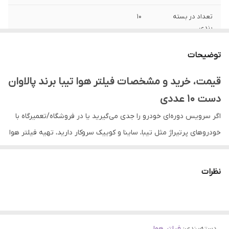
تعداد در بسته
10
بندی
توضیحات
قیمت، خرید و مشخصات فیلتر هوا تیبا برند پالاوان
دست 10 عددی
اگر سرویس دوره‌ای خودرو را جدی می‌گیرید یا در فروشگاه/تعمیرگاه با
خودروهای پرتیراژ مثل تیبا، ساینا و کوییک سروکار دارید، تهیه فیلتر هوا
به‌صورت بسته‌ای می‌تواند هم اقتصادی‌تر باشد و هم همیشه موجودی
آماده برای تعویض داشته باشید.
فیلتر هوا تیبا برند پالاوان دست 10
نظرات
عددی
دقیقاً برای همین نیاز طراحی شده است؛ یک بسته مقرون‌به‌صرفه
برای مصرف عمده که به شما کمک می‌کند برنامه سرویس‌ها را منظم‌تر
پیش ببرید و در هر بار تعویض، کیفیت هوای ورودی موتور را در سطح
دسته‌بندی
:
فیلتر هوا