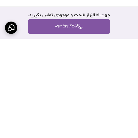
ویژگی
مشخصات
جهت اطلاع از قیمت و موجودی تماس بگیرید.
نام
فیلتر هوا پژو 207 برند کاسپین دست 10 عددی
09135199455
محصول
تعداد در
10 عدد
بسته
مناسب
206 تیپ 5 / 207 / رانا / اچ30 کراس
برای
برگشت به بالا
برند
کاسپین
دسته‌بندی
فیلتر هوا
تصفیه هوای ورودی موتور و کمک به حفظ راندمان و
کاربرد
کارکرد بهتر خودرو