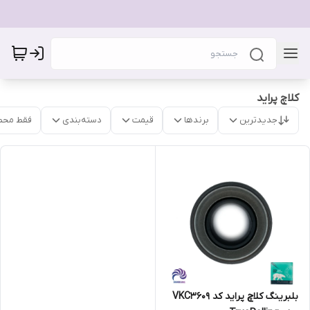
کلاچ پراید
جدیدترین
برندها
قیمت
دسته‌بندی
فقط محص
بلبرینگ کلاچ پراید کد VKC3609