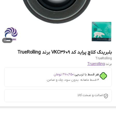
بلبرینگ کلاچ پراید کد VKC3609 برند TrueRolling
TrueRolling
برند:
Truerolling
هر قسط با ترب‌پی:
۲۷۰٬۲۵۰
تومان
۴ قسط ماهانه. بدون سود، چک و ضامن.
اصالت و صحت کالا