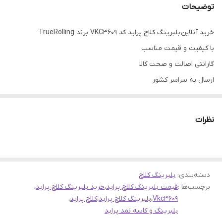
توضیحات
خرید آنلاین بلبرینگ کلاچ پراید کد VKC3609 برند TrueRolling
با کیفیت و قیمت مناسب
گارانتی اصالت و صحت کالا
ارسال به سراسر کشور
ضمانت مرجوعی کالا تا 7 روز در صورت روی کار نرفتن بلبرینگ و
مخدوش نشدن بسته بندی
نظرات
دسته‌بندی
:
بلبرینگ کلاچ
برچسب‌ها :
قیمت بلبرینگ کلاچ پراید
،
خرید بلبرینگ کلاچ پراید
،
Vkc3609
،
بلبرینگ کلاچ پراید
،
کلاچ پراید
،
بلبرینگ و کاسه نمد پراید