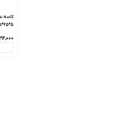
کاسه نم
5*25*15 TC برند TTO تایوان اصلی
212,000