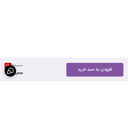
178,000
9
%
افزودن به سبد خرید
161,000