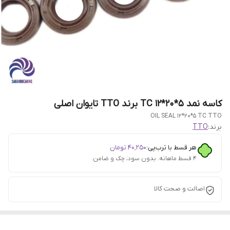
کاسه نمد 5*20*12 TC برند TTO تایوان اصلی
OIL SEAL 12*20*5 TC TTO
برند:
TTO
هر قسط با ترب‌پی:
۴۰٬۲۵۰
تومان
۴ قسط ماهانه. بدون سود، چک و ضامن.
اصالت و صحت کالا