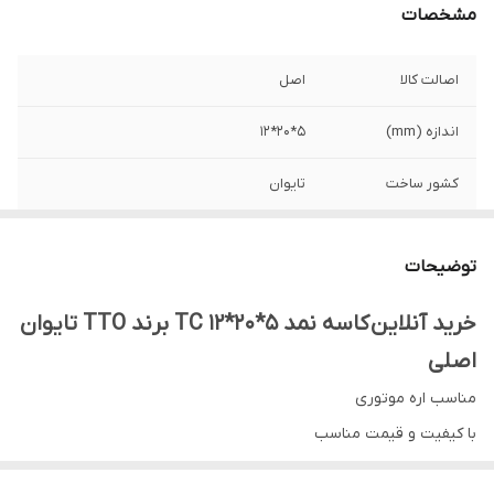
مشخصات
اصالت کالا
اصل
اندازه (mm)
5*20*12
کشور ساخت
تایوان
تعداد لبه
2 لبه
توضیحات
نوع کاسه نمد
TC
خرید آنلاین کاسه نمد 5*20*12 TC برند TTO تایوان
اصلی
مناسب اره موتوری
با کیفیت و قیمت مناسب
گارانتی اصالت و صحت کالا