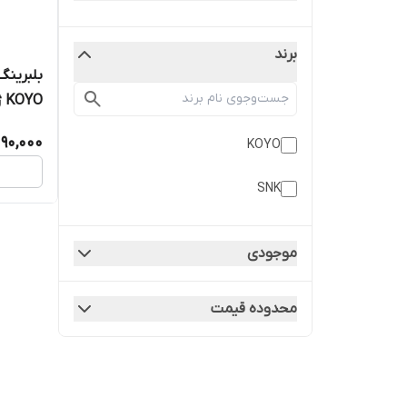
برند
KOYO ژاپن اصلی دست دو عددی
090,000
KOYO
SNK
موجودی
محدوده قیمت