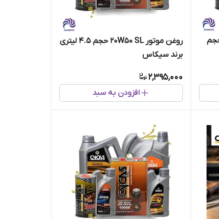
ر سیکاس 20W5 SF حجم
روغن موتور 20W50 SL حجم 4.5 لیتری
برند سیکاس
2,395,000
افزودن به سبد