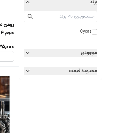
برند
Cycas
حجم 4 لیتری
35,000
موجودی
محدوده قیمت