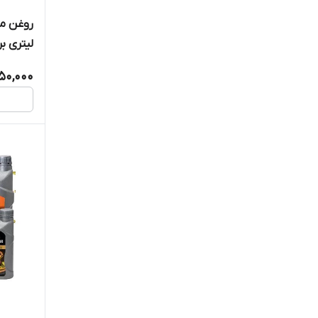
لیتری ب
050,000