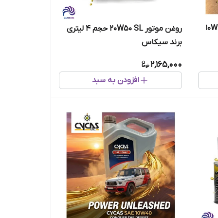
روغن موتور سیکاس مدل 10W40 SL
روغن موتور 20W50 SL حجم 4 لیتری
برند سیکاس
2,165,000
افزودن به سبد