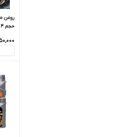
حجم 4 لیتری
50,000