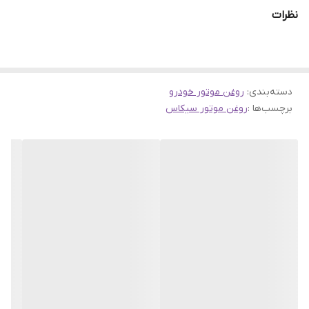
کیفی SL و گرانروی 20W50، برای خودروهایی که به این سطح از روغن
نظرات
موتور نیاز دارند، گزینه‌ای کاربردی به شمار می‌رود. استفاده از روغن
موتور مناسب، نقش بسیار مهمی در کاهش اصطکاک میان قطعات
داخلی موتور، جلوگیری از فرسایش زودهنگام و بهبود عملکرد کلی خودرو
دسته‌بندی
:
روغن موتور خودرو
دارد. به همین دلیل انتخاب محصولی باکیفیت و اصل، تأثیر مستقیمی بر
برچسب‌ها :
روغن موتور سیکاس
عمر مفید پیشرانه خواهد داشت.
این روغن موتور در بسته‌بندی یک لیتری عرضه می‌شود و برای
مصرف‌کنندگان خانگی، تعمیرگاه‌ها و افرادی که به دنبال استفاده تکمیلی
در سرویس‌های دوره‌ای هستند، بسیار مناسب است. فرمولاسیون این
محصول به‌گونه‌ای طراحی شده که در دماهای مختلف، عملکرد روانکاری
قابل قبولی از خود نشان دهد و به بهبود کارکرد موتور کمک کند. اگر قصد
خرید روغن 20W50
را دارید، توجه به اصالت کالا، برند تولیدکننده و
شرایط فروش از مهم‌ترین نکاتی است که باید در نظر داشته باشید.
چرا انتخاب این روغن موتور اهمیت دارد؟