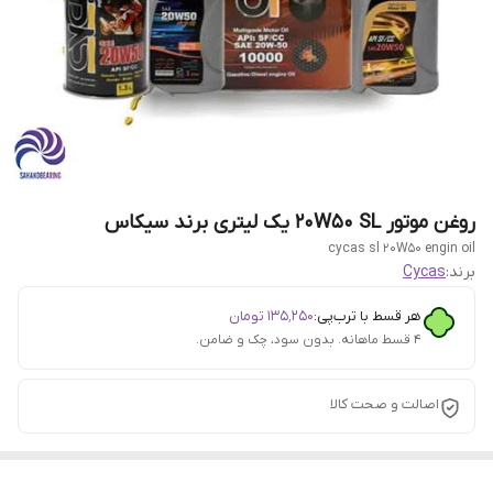
روغن موتور 20W50 SL یک لیتری برند سیکاس
cycas sl 20W50 engin oil
برند:
Cycas
هر قسط با ترب‌پی:
۱۳۵٬۲۵۰
تومان
۴ قسط ماهانه. بدون سود، چک و ضامن.
اصالت و صحت کالا