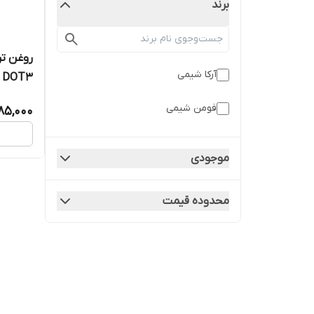
برند
روغن تر
آرکا شیمی
DOT3 حجم 250 میلی لیتر
فومن شیمی
85,000
موجودی
محدوده قیمت