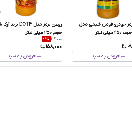
مز خودرو فومن شیمی مدل
روغن ترمز مدل DOT3 برن
حجم 250 میلی لیتر
26
%
214,000
158,000
3
افزودن به سبد
افزودن به سبد