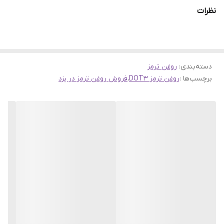
ایران تولید شده و از کیفیت بالایی برخوردار است.
نظرات
ویژگی روغن ترمز DOT3 آرکا شیمی
مطابق با استاندارد ملی ایران
مناسب برای کلیه خودروهای سبک
دسته‌بندی
:
روغن ترمز
نقطه جوش بالا: 230 درجه سانتی‌گراد
برچسب‌ها :
روغن ترمز DOT3
،
فروش روغن ترمز در یزد
نقطه جوش مرطوب: 160 درجه سانتی‌گراد
مقاوم در برابر حرارت و رطوبت
دارای بسته‌بندی استاندارد و درب ایمن
کاربرد روغن ترمز DOT3 در خودرو
کاربرد
روغن
ترمز
DOT3 در سیستم‌های ترمز هیدرولیکی است و به‌دلیل
خواص فیزیکی و شیمیایی پایدار، در خودروهای سبک و سواری به‌طور
گسترده استفاده می‌شود. این روغن به‌گونه‌ای طراحی شده است که در
برابر دمای بالا مقاومت داشته باشد و عملکرد ترمز را حتی در شرایط
سخت حفظ کند.