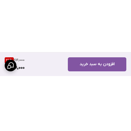
214,000
26
%
افزودن به سبد خرید
158,000
برگشت به بالا