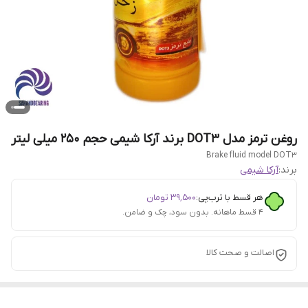
روغن ترمز مدل DOT3 برند آرکا شیمی حجم 250 میلی لیتر
Brake fluid model DOT3
برند:
آرکا شیمی
هر قسط با ترب‌پی:
۳۹٬۵۰۰
تومان
۴ قسط ماهانه. بدون سود، چک و ضامن.
اصالت و صحت کالا