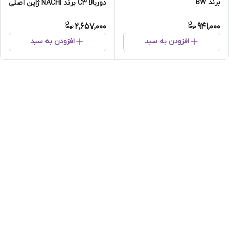
برند BW
دوربالا C3 برند NACHI ژاپن اصلی
2,657,000
941,000
افزودن به سبد
افزودن به سبد