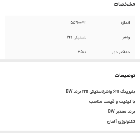
مشخصات
اندازه
21*100*55
واشر
لاستیکی 2rs
حداکثر دور
3500
تعداد در بسته‌بندی
1
توضیحات
سبد
آهنی
بلبرینگ 6211 واشرلاستیکی 2rs برند BW
نوع بلبرینگ
شیار عمیق
با کیفیت و قیمت مناسب
کشور ساخت
چین
برند معتبر BW
تکنولوژی آلمان
گارانتی اصالت و صحت کالا