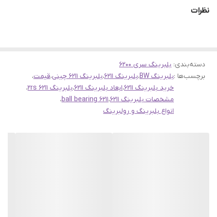
ارسال به سراسر کشور
نظرات
فروشگاه اینترنتی سهند بلبرینگ،فروش اینترنتی انواع بلبرینگ و
رولبرینگ،کاسه نمد،گریس نسوز و چهرشاخه
درخواست های خودرا از طریق بخش نظرات با ما در میان بگذارید
دسته‌بندی
:
بلبرینگ سری 6200
برچسب‌ها :
بلبرینگ BW
،
بلبرینگ 6211
،
بلبرینگ 6211 چینی
،
قیمت
،
خرید بلبرینگ 6211
،
ابعاد بلبرینگ 6211
،
بلبرینگ 6211 2rs
،
مشخصات بلبرینگ 6211
،
ball bearing 6211
،
انواع بلبرینگ و رولبرینگ