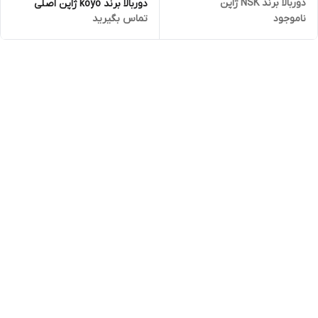
دوربالا برند NSK ژاپن
دوربالا برند koyo ژاپن اصلی
ناموجود
تماس بگیرید
دست 10 عددی