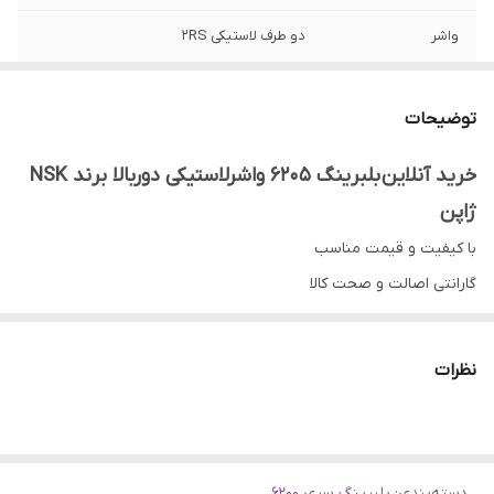
واشر
دو طرف لاستیکی 2RS
کشور ساخت
ژاپن
توضیحات
کلیرنس (لقی
C3
داخلی)
خرید آنلاین بلبرینگ 6205 واشرلاستیکی دوربالا برند NSK
ژاپن
با کیفیت و قیمت مناسب
گارانتی اصالت و صحت کالا
ارسال به سراسر کشور
ضمانت مرجوعی کالا تا 7 روز در صورت مخدوش نشدن بسته بندی و
نظرات
روی کار نرفتن بلبرینگ
دسته‌بندی
:
بلبرینگ سری 6200