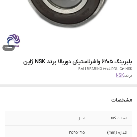
بلبرینگ 6205 واشرلاستیکی دوربالا برند NSK ژاپن
BALLBEARING 6205 DDU C3 NSK
برند:
NSK
مشخصات
اصالت کالا
اصل
اندازه (mm)
15*52*25