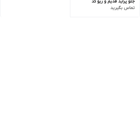
جلو پراید قدیم و ریو کد
تماس بگیرید
69349/10 برند حامد