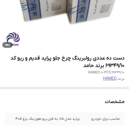
دست ده عددی رولبرینگ چرخ جلو پراید قدیم و ریو کد
69349/10 برند حامد
69349/10 HAMED 10 PCS
برند:
HAMED
مشخصات
مناسب برای خودرو
پراید مدل 85 به قبل،ریو،هوزینگ پژو 405