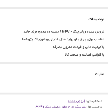
توضیحات
فروش عمده رولبرینگ 69349/10 دست ده عددی برند حامد
مناسب برای چرخ جلو پراید مدل قدیم،ریو،هوزینگ پژو 405
با کیفیت عالی و قیمت مقرون بصرفه
با گارانتی اصالت و صحت کالا
ارسال به سراسر کشور
نظرات
دسته‌بندی
:
فروش عمده
برچسب‌ها :
بلبرینگ چرخ جلو ریو
،
بلبرینگ 69349
،