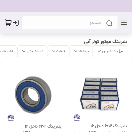
بلبرینگ موتور کولر آبی
جدیدترین
برندها
قیمت
دسته‌بندی
فقط محص
بلبرینگ 6202 داخل 16
بلبرینگ 6202 داخل 16