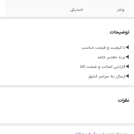
واشر
لاستیکی
توضیحات
◀️با کیفیت و قیمت مناسب
◀️برند معتبر حامد
◀️گارانتی اصالت و صحت کالا
◀️ارسال به سراسر کشور
◀️ارتباط از طریق واتساپ و ایتا:09135199455
همچنین بخوانید بلبرینگ 6201 داخل 1/2 اینچ
نظرات
امروزه بهای اوقات فراغت ما با وجود مشغله‏‌های روزانه بسیار گرانبها‌تر
شده است. همه ما برای این اوقات برنامه ریزی فشرده‏‌تری داریم. دیگر
دسته‌بندی
:
بلبرینگ فن و کولر
صرف زمان‌هایی نسبتا طولانی در فعالیت‏‌های نه‌چندان با اهمیت مانند