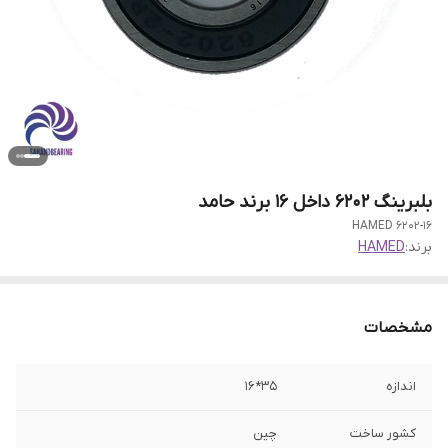
بلبرینگ ۶۲۰۲ داخل ۱۶ برند حامد
6202-16 HAMED
برند:
HAMED
مشخصات
اندازه
35*16
کشور ساخت
چین