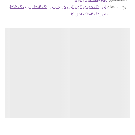
برچسب‌ها :
بلبرینگ موتور کولر آبی
،
خرید بلبرینگ 6202
،
بلبرینگ 6202
،
خرید و سفرهای شهری برای بسیاری از انسان‌ها اولویت خود را از دست
بلبرینگ 6202 داخل 16
داده است. هوشمندی انسان‌ها، آنها را مجاب می‏‌کند که با تغییر در
الگوهای قدیمی و نا‏کارآمد زندگی، هوشمندانه‏‌تر و امروزی‏‌تر زندگی کنند.
صرف اوقات فراغت برای تفریح، آموزش، ورزش، لذت بردن از علایق
شخصی و رفع خستگی‏‏‌های روزانه اولویت بیشتری نسبت به فعالیت‌‏‏‏های
وقت‌گیر و در عین حال کم اهمیت‏‏‏‌تر مانند خرید کردن دارند.
فروشگاه اینترنتی سهند بلبرینگ به شما کمک خواهد کرد که برای بررسی
و خرید اینترتی انواع بلبرینگ و رولربرینگ و گریس در سریعترین حالت
به نتیجه مطلوبی برسید.